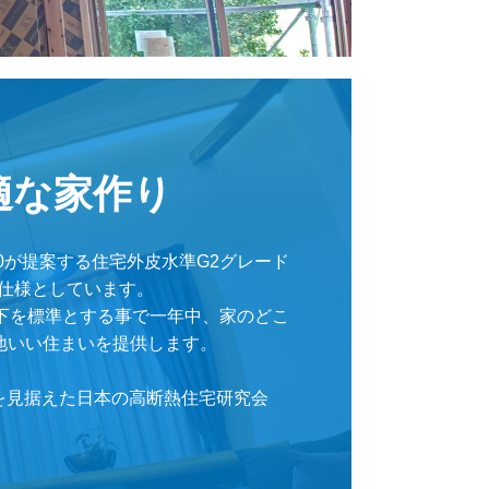
適な家作り
20が提案する住宅外皮水準G2グレード
準仕様としています。

以下を標準とする事で一年中、家のどこ
いい住まいを提供します。

年先を見据えた日本の高断熱住宅研究会