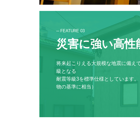
─ FEATURE 03
災害に強い高性
将来起こりえる大規模な地震に備え
級となる

耐震等級3を標準仕様としています。
物の基準に相当）